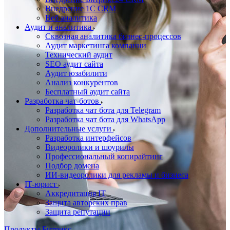
Внедрение 1C CRM
Веб аналитика
Аудит и аналитика
Сквозная аналитика бизнес-процессов
Аудит маркетинга компании
Технический аудит
SEO аудит сайта
Аудит юзабилити
Анализ конкурентов
Бесплатный аудит сайта
Разработка чат-ботов
Разработка чат бота для Telegram
Разработка чат бота для WhatsApp
Дополнительные услуги
Разработка интерфейсов
Видеоролики и шоурилы
Профессиональный копирайтинг
Подбор домена
ИИ-видеоролики для рекламы и бизнеса
IT-юрист
Аккредитация IT
Защита авторских прав
Защита репутации
Продукты Битрикс