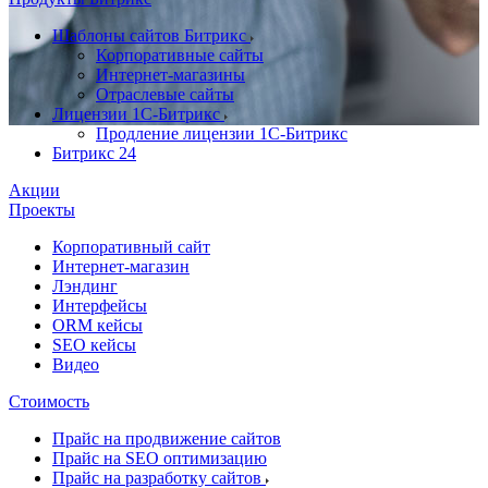
Шаблоны сайтов Битрикс
Корпоративные сайты
Интернет-магазины
Отраслевые сайты
Лицензии 1С-Битрикс
Продление лицензии 1С-Битрикс
Битрикс 24
Акции
Проекты
Корпоративный сайт
Интернет-магазин
Лэндинг
Интерфейсы
ORM кейсы
SEO кейсы
Видео
Стоимость
Прайс на продвижение сайтов
Прайс на SEO оптимизацию
Прайс на разработку сайтов