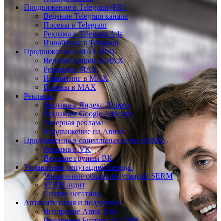
Продвижение в Telegram (PR)
Ведение Telegram канала
Посевы в Telegram
Реклама в Telegram Ads
Инвайтинг в Telegram
Продвижение в MAX (PR)
Ведение канала в MAX
Реклама в MAX
Инвайтинг в MAX
Посевы в MAX
Реклама
Реклама в Яндекс Директ
Реклама в Google Adwords
Тизерная реклама
Продвижение на Авито
Продвижение в социальных сетях (SMM)
Реклама в VK
Ведение группы ВК
Управление репутацией бренда
Управление общей репутацией SERM
SERM аудит
Снятие негатива
Автоматизация и поддержка
Внедрение AmoCRM
Внедрение Битрикс24 CRM