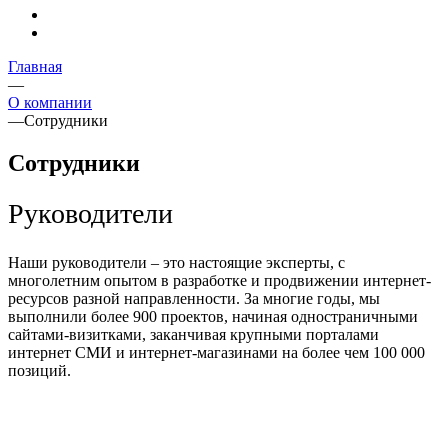
Главная
—
О компании
—
Сотрудники
Сотрудники
Руководители
Наши руководители – это настоящие эксперты, с
Руководитель
многолетним опытом в разработке и продвижении интернет-
Исполнительный
Помощник
Технический
отдела
ресурсов разной направленности. За многие годы, мы
директор
руководителя
директор
продаж
выполнили более 900 проектов, начиная одностраничными
сайтами-визитками, заканчивая крупными порталами
Геннадий
Анна
Максим
Михаил
интернет СМИ и интернет-магазинами на более чем 100 000
Поляков
Сафонова
Миллер
Светлов
позиций.